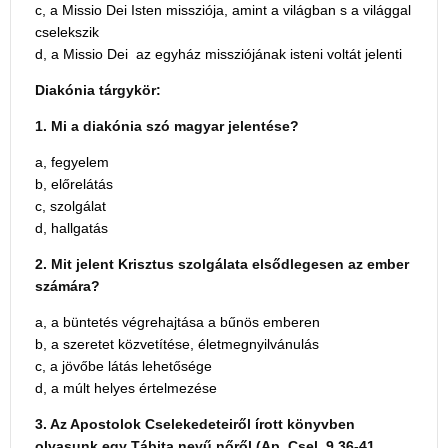
c, a Missio Dei Isten missziója, amint a világban s a világgal
cselekszik
d, a Missio Dei az egyház missziójának isteni voltát jelenti
Diakónia tárgykör:
1. Mi a diakónia szó magyar jelentése?
a, fegyelem
b, előrelátás
c, szolgálat
d, hallgatás
2. Mit jelent Krisztus szolgálata elsődlegesen az ember
számára?
a, a büntetés végrehajtása a bűnös emberen
b, a szeretet közvetítése, életmegnyilvánulás
c, a jövőbe látás lehetősége
d, a múlt helyes értelmezése
3. Az Apostolok Cselekedeteiről írott könyvben
olvasunk egy Tábita nevű nőről (Ap. Csel. 9,36-41,