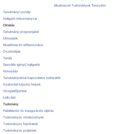
Alkalmazott Tudományok Tanszéke
Tanulmányi osztály
Hallgatói önkormányzat
Oktatás
Tanulmányi programjaink
Útmutatók
Akadémiai év időbeosztása
Ösztöndíjak
Tandíj
Speciális igényű hallgatók
Honosítás
Tanulmányokkal kapcsolatos tudnivalók
Gyakorlati képzési helyek
Vizsgaidőpontok
Lelki élet
Tudomány
Habilitációs és inaugurációs eljárás
Tudományos rendezvények
Tudományos folyóiratok
Tudományos projektek