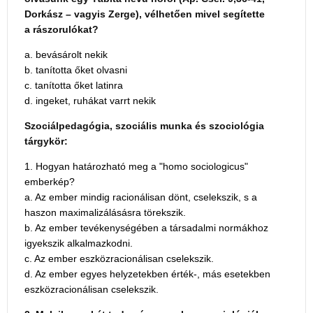
Dorkász – vagyis Zerge), vélhetően mivel segítette
a rászorulókat?
a. bevásárolt nekik
b. tanította őket olvasni
c. tanította őket latinra
d. ingeket, ruhákat varrt nekik
Szociálpedagógia, szociális munka és szociológia
tárgykör:
1. Hogyan határozható meg a "homo sociologicus"
emberkép?
a. Az ember mindig racionálisan dönt, cselekszik, s a
haszon maximalizálásásra törekszik.
b. Az ember tevékenységében a társadalmi normákhoz
igyekszik alkalmazkodni.
c. Az ember eszközracionálisan cselekszik.
d. Az ember egyes helyzetekben érték-, más esetekben
eszközracionálisan cselekszik.