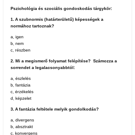
Pszichológia és szociális gondoskodás tárgykör:
1. A szubnormis (határterületű) képességek a
normához tartoznak?
a, igen
b, nem
c, részben
2. Mi a megismerő folyamat felépítése? Számozza a
sorrendet a legalacsonyabbtól:
a, észlelés
b, fantázia
c, érzékelés
d, képzelet
3. A fantázia feltétele melyik gondolkodás?
a, divergens
b, absztrakt
c, konvergens