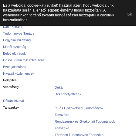
Ez a weboldal cookie-kat (sütiket) használ azért, hogy weboldalunk
használata során a lehető legjobb élményt tudjuk biztosítani. A
A kar
OK
weboldalunkon történő további böngészéssel hozzájárul a cookie-k
használatához.
A karról
Kari szenátus
Tudományos Tanács
Fegyelmi bizottság
Kiadói bizottság
Belső előírások
Hosszú távú fejlesztési terv
Éves jelentések
Hivatali közlemények
Felépítés
Vezetőség
Dékán
Dékánhelyettesek
Dékáni hivatal
Tanszékek
Ó- és Újszövetségi Tudományok
Tanszéke
Rendszeres- és Gyakorlati Tudományok
Tanszéke
Történeti Tudományok Tanszéke