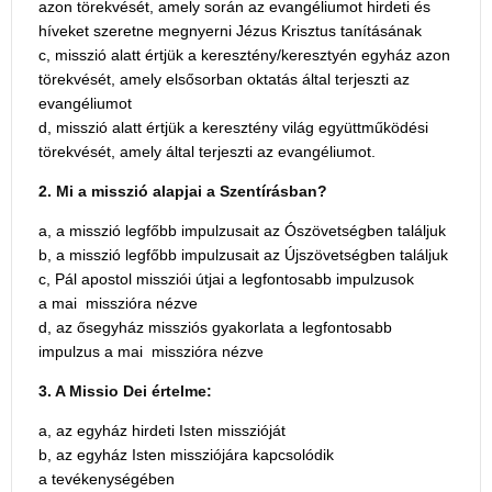
azon törekvését, amely során az evangéliumot hirdeti és
híveket szeretne megnyerni Jézus Krisztus tanításának
c, misszió alatt értjük a keresztény/keresztyén egyház azon
törekvését, amely elsősorban oktatás által terjeszti az
evangéliumot
d, misszió alatt értjük a keresztény világ együttműködési
törekvését, amely által terjeszti az evangéliumot.
2. Mi a misszió alapjai a Szentírásban?
a, a misszió legfőbb impulzusait az Ószövetségben találjuk
b, a misszió legfőbb impulzusait az Újszövetségben találjuk
c, Pál apostol missziói útjai a legfontosabb impulzusok
a mai misszióra nézve
d, az ősegyház missziós gyakorlata a legfontosabb
impulzus a mai misszióra nézve
3. A Missio Dei értelme:
a, az egyház hirdeti Isten misszióját
b, az egyház Isten missziójára kapcsolódik
a tevékenységében