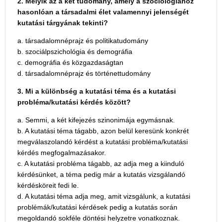
2. Melyik az a két tudomány, amely a szociológiához
hasonlóan a társadalmi élet valamennyi jelenségét
kutatási tárgyának tekinti?
a. társadalomnéprajz és politikatudomány
b. szociálpszichológia és demográfia
c. demográfia és közgazdaságtan
d. társadalomnéprajz és történettudomány
3. Mi a különbség a kutatási téma és a kutatási
probléma/kutatási kérdés között?
a. Semmi, a két kifejezés szinonimája egymásnak.
b. A kutatási téma tágabb, azon belül keresünk konkrét
megválaszolandó kérdést a kutatási probléma/kutatási
kérdés megfogalmazásakor.
c. A kutatási probléma tágabb, az adja meg a kiinduló
kérdésünket, a téma pedig már a kutatás vizsgálandó
kérdésköreit fedi le.
d. A kutatási téma adja meg, amit vizsgálunk, a kutatási
problémák/kutatási kérdések pedig a kutatás során
megoldandó sokféle döntési helyzetre vonatkoznak.