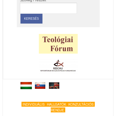
Szöveg / részlet
INDIVIDUÁLIS HALLGATÓK KONZULTÁCIÓS
RENDJE