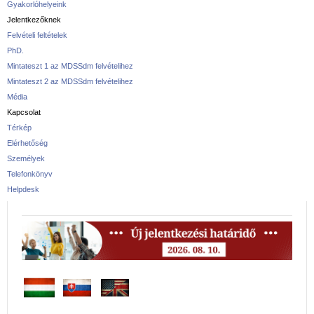
Gyakorlóhelyeink
Jelentkezőknek
Felvételi feltételek
PhD.
Mintateszt 1 az MDSSdm felvételihez
Mintateszt 2 az MDSSdm felvételihez
Média
Kapcsolat
Térkép
Elérhetőség
Személyek
Telefonkönyv
Helpdesk