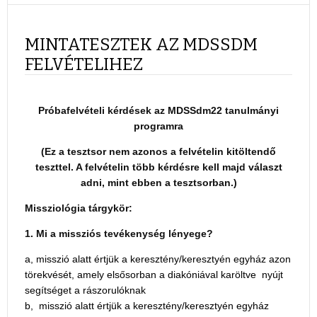
MINTATESZTEK AZ MDSSDM
FELVÉTELIHEZ
Próbafelvételi kérdések az MDSSdm22 tanulmányi
programra
(Ez a tesztsor nem azonos a felvételin kitöltendő
teszttel. A felvételin több kérdésre kell majd választ
adni, mint ebben a tesztsorban.)
Missziológia tárgykör:
1. Mi a missziós tevékenység lényege?
a, misszió alatt értjük a keresztény/keresztyén egyház azon
törekvését, amely elsősorban a diakóniával karöltve nyújt
segítséget a rászorulóknak
b, misszió alatt értjük a keresztény/keresztyén egyház