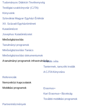
Tudományos Diákköri Tevékenység
Teológiai szakkönyvtár (CJTA)
Könyveink
Szlovákiai Magyar Egyházi Értéktár
XX. Századi Egyháztörténeti
Kutatóintézet
Josephus Kutatóintézetet
Minőségbiztosítás
Tanulmányi programok
Minőségbiztosítási Tanács
Minőségbiztosítási dokumentumok
A tanulmányi programok infrastruktúrája
Virtuális séta
Tantermek, tanszéki irodák
A CJTA Könyvtára
Referenciák
Nemzetközi kapcsolatok
Mobilitási programok
Erasmus+
Kari Erasmus+ Bizottság
További mobilitási programok
Partnerintézmények