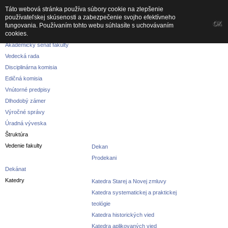
Táto webová stránka používa súbory cookie na zlepšenie
používateľskej skúsenosti a zabezpečenie svojho efektívneho
Fakulta
OK
fungovania. Používaním tohto webu súhlasíte s uchovávaním
cookies.
O fakulte
Akademický senát fakulty
Vedecká rada
Disciplinárna komisia
Edičná komisia
Vnútorné predpisy
Dlhodobý zámer
Výročné správy
Úradná výveska
Štruktúra
Vedenie fakulty
Dekan
Prodekani
Dekánat
Katedry
Katedra Starej a Novej zmluvy
Katedra systematickej a praktickej
teológie
Katedra historických vied
Katedra aplikovaných vied