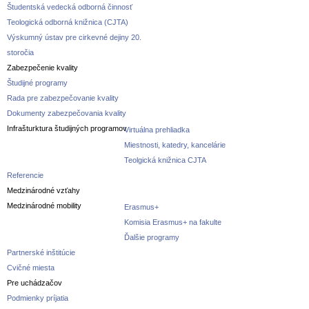
Študentská vedecká odborná činnosť
Teologická odborná knižnica (CJTA)
Výskumný ústav pre cirkevné dejiny 20.
storočia
Zabezpečenie kvality
Študijné programy
Rada pre zabezpečovanie kvality
Dokumenty zabezpečovania kvality
Infrašturktura študijných programov
Virtuálna prehliadka
Miestnosti, katedry, kancelárie
Teolgická knižnica CJTA
Referencie
Medzinárodné vzťahy
Medzinárodné mobility
Erasmus+
Komisia Erasmus+ na fakulte
Ďalšie programy
Partnerské inštitúcie
Cvičné miesta
Pre uchádzačov
Podmienky príjatia