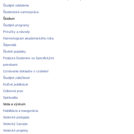
Študijné oddelenie
Študentská samospráva
Štúdium
Študijné programy
Príručky a návody
Harmonogram akademického roka
Štipendiá
Školné poplatky
Podpora študentov so špecifickými
potrebami
Uznávanie dokladov o vzdelaní
Študijné záležitosti
Knižné publikácie
Odborná prax
Spiritualita
Veda a výskum
Habilitácia a inaugurácia
Vedecké podujatia
Vedecký časopis
Vedecké projekty